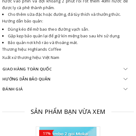
nước vào phin và đợi khoảng 2 phút rồi rót thêm 40ml nước để
được ly cà phê thành phẩm.
Cho thêm sữa đặc hoặc đường, đá tùy thích và thưởng thức.
Hướng dẫn bảo quản:
Dùng kéo để mở bao theo đường vạch sẵn.
Gập kẹp bảo quản lại để giữ kín miệng bao sau khi sử dụng.
Bảo quản nơi khô ráo và thoáng mát.
Thương hiệu: Highlands Coffee
Xuất xứ thương hiệu: Việt Nam
GIAO HÀNG TOÀN QUỐC
HƯỚNG DẪN BẢO QUẢN
ĐÁNH GIÁ
SẢN PHẨM BẠN VỪA XEM
11%