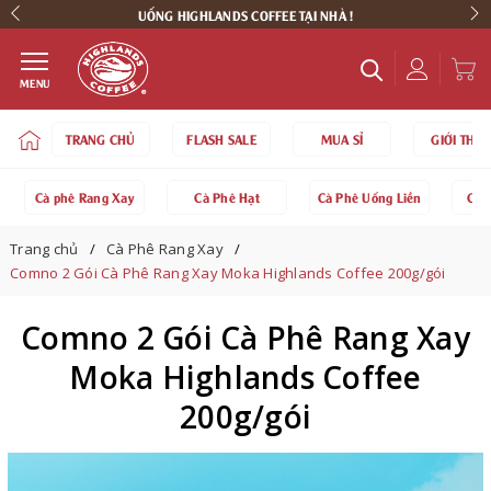
UỐNG HIGHLANDS COFFEE TẠI NHÀ !
MENU
TRANG CHỦ
FLASH SALE
MUA SỈ
GIỚI THIỆ
Cà phê Rang Xay
Cà Phê Hạt
Cà Phê Uống Liền
Cà 
Trang chủ
Cà Phê Rang Xay
Comno 2 Gói Cà Phê Rang Xay Moka Highlands Coffee 200g/gói
Comno 2 Gói Cà Phê Rang Xay
Moka Highlands Coffee
200g/gói