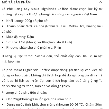
MÔ TẢ SẢN PHẨM
Cà Phê Rang Xay Moka Highlands Coffee
được chọn lọc kỹ từ
những hạt cà phê thượng hạng trên vùng cao nguyên Việt Nam.
Khối lượng: 200g cà phê bột
Thành phần: 97% cà phê (Robusta, Culi, Moka), bơ, hương liệu
cà phê.
Mức độ rang: Đậm.
Sơ chế: Ướt (Moka) và Khô(Robusta & Culi)
Phương pháp pha chế phù hợp: Phin
Hương vị đặc trưng:
Socola đen, thể chất đầy đặn, hậu vị mượt
mà, béo mịn
Cà phê Moka Highlands Coffee được đóng gói tiện lợi cho việc sử
dụng và bảo quản, không chỉ thích hợp để dùng trong gia đình mà
với bao bì lịch sự, hiện đại còn thích hợp làm quà tặng ý nghĩa
dành cho người thân, bạn bè và đồng nghiệp.
Phương pháp pha tiêu chuẩn:
Cho 20g (khoảng 3 muỗng cà phê) vào phin
o
Dùng nước tinh khết đun nóng (khoảng 90-96
C). Châm 30ml