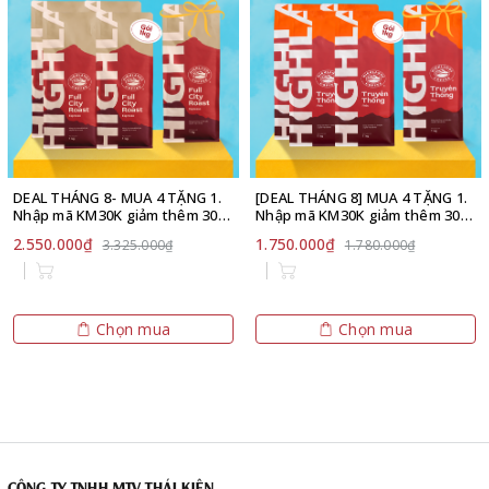
DEAL THÁNG 8- MUA 4 TẶNG 1.
[DEAL THÁNG 8] MUA 4 TẶNG 1.
Nhập mã KM30K giảm thêm 30K
Nhập mã KM30K giảm thêm 30K
đơn từ 899K - Cà phê Hạt
đơn từ 899K- Cà phê bột Truyền
2.550.000₫
1.750.000₫
3.325.000₫
1.780.000₫
Highlands Coffee 1kg tặng 01
Thống Highlands Coffee 1kg.
gói cùng loại 1kg
Giới hạn số lượng.
Chọn mua
Chọn mua
CÔNG TY TNHH MTV THÁI KIÊN