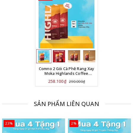
Comno 2 Gói Cà Phê Rang Xay
Moka Highlands Coffee
200g/gói
258.100₫
290.000₫
SẢN PHẨM LIÊN QUAN
23%
2%